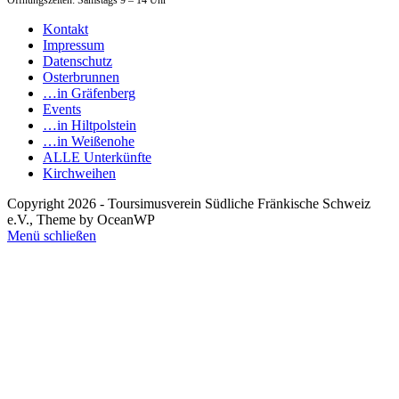
Öffnungszeiten: Samstags 9 – 14 Uhr
Kontakt
Impressum
Datenschutz
Osterbrunnen
…in Gräfenberg
Events
…in Hiltpolstein
…in Weißenohe
ALLE Unterkünfte
Kirchweihen
Copyright 2026 - Toursimusverein Südliche Fränkische Schweiz
e.V., Theme by OceanWP
Menü schließen