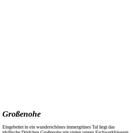
Großenohe
Eingebettet in ein wunderschönes immergrünes Tal liegt das
idyllische Dörfchen Großenohe mit vielen urigen Fachwerkhäusern.