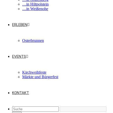
…in Hiltpolstein
…in Weißenohe
ERLEBEN
Osterbrunnen
EVENTS
Kirchweihfeste
Märkte und Bürgerfest
KONTAKT